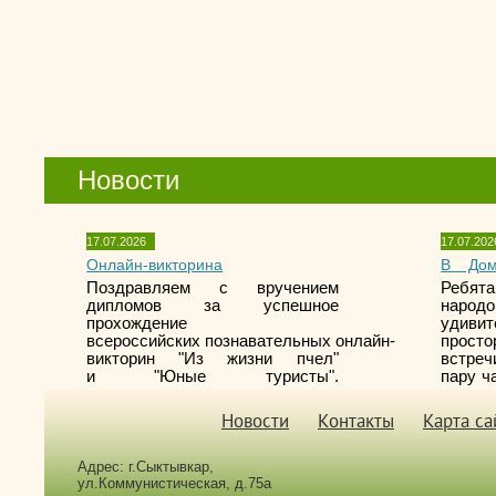
Новости
17.07.2026
17.07.202
Онлайн-викторина
В Дом
Поздравляем с вручением
Ребят
дипломов за успешное
наро
прохождение
удиви
всероссийских познавательных онлайн-
про
викторин "Из жизни пчел"
встреч
и
"Юные туристы".
пару ч
нового
надолг
Новости
Контакты
Карта са
Адрес: г.Сыктывкар,
ул.Коммунистическая, д.75а