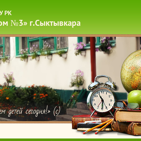
У РК
ом №3» г.Сыктывкара