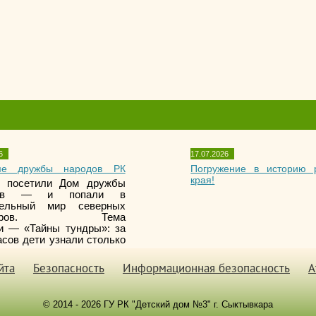
6
17.07.2026
е дружбы народов РК
Погружение в историю 
края!
а посетили Дом дружбы
дов — и попали в
тельный мир северных
сторов. Тема
и — «Тайны тундры»: за
асов дети узнали столько
, что впечатлений хватит
о!
йта
Безопасность
Информационная безопасность
А
© 2014 - 2026 ГУ РК "Детский дом №3" г. Сыктывкара