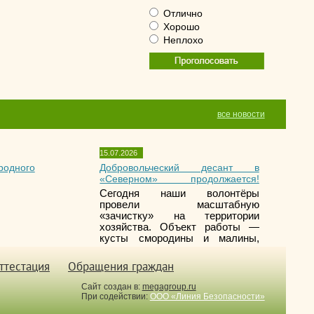
Отлично
Хорошо
Неплохо
все новости
15.07.2026
родного
Добровольческий десант в
«Северном» продолжается!
Сегодня наши волонтёры
провели масштабную
«зачистку» на территории
хозяйства. Объект работы —
кусты смородины и малины,
которые активно зарастали
сорной травой.
ттестация
Обращения граждан
Сайт создан в:
megagroup.ru
При содействии:
ООО «Линия Безопасности»