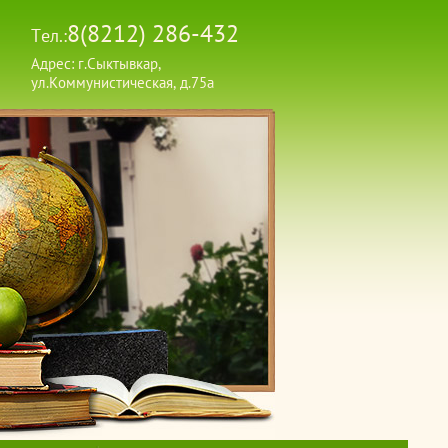
8(8212) 286-432
Тел.:
Адрес: г.Сыктывкар,
ул.Коммунистическая, д.75а