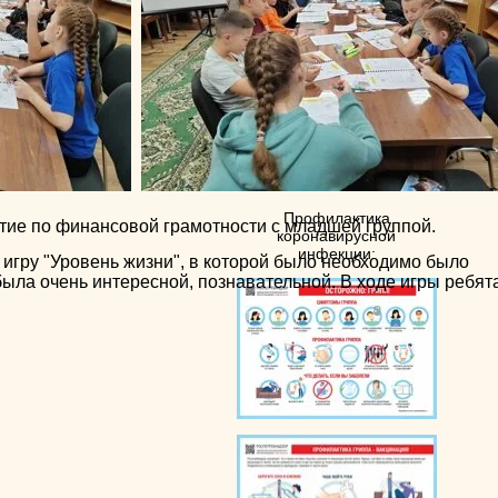
посещаемости
Профилактика
ие по финансовой грамотности с младшей группой.
коронавирусной
инфекции:
 игру "Уровень жизни", в которой было необходимо было
была очень интересной, познавательной. В ходе игры ребят