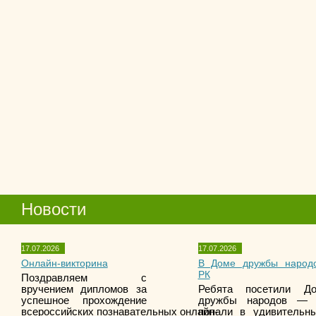
Новости
17.07.2026
17.07.2026
Онлайн-викторина
В Доме дружбы народ
РК
Поздравляем с
вручением дипломов за
Ребята посетили Д
успешное прохождение
дружбы народов —
всероссийских познавательных онлайн-
попали в удивительн