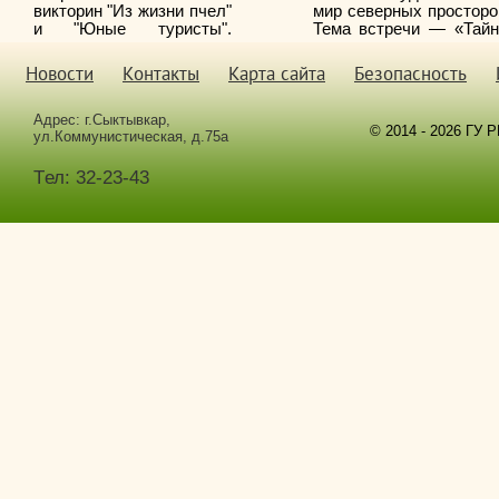
викторин "Из жизни пчел"
мир северных просторо
и
"Юные туристы".
Тема встречи — «Тай
тундры»: за пару час
дети узнали столь
Новости
Контакты
Карта сайта
Безопасность
нового, что впечатлен
хватит надолго
Адрес: г.Сыктывкар,
© 2014 - 2026 ГУ 
ул.Коммунистическая, д.75а
Tел: 32-23-43