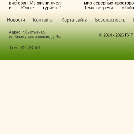
викторин "Из жизни пчел"
мир северных просторо
и
"Юные туристы".
Тема встречи — «Тай
тундры»: за пару час
дети узнали столь
Новости
Контакты
Карта сайта
Безопасность
нового, что впечатлен
хватит надолго
Адрес: г.Сыктывкар,
© 2014 - 2026 ГУ 
ул.Коммунистическая, д.75а
Tел: 32-23-43